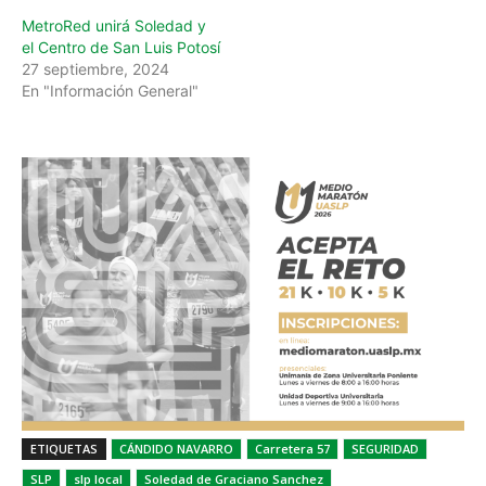
MetroRed unirá Soledad y
el Centro de San Luis Potosí
27 septiembre, 2024
En "Información General"
ETIQUETAS
CÁNDIDO NAVARRO
Carretera 57
SEGURIDAD
SLP
slp local
Soledad de Graciano Sanchez