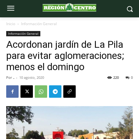
Inicio
Información General
Información General
Acordonan jardín de La Pila
para evitar aglomeraciones;
menos el domingo
Por
.
-
10 agosto, 2020
220
0