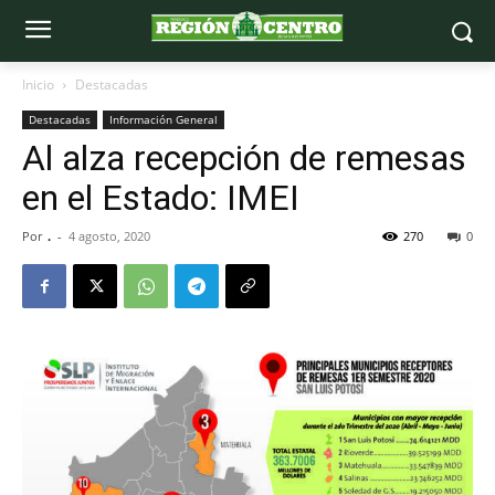
Inicio
Destacadas
Destacadas
Información General
Al alza recepción de remesas
en el Estado: IMEI
Por
.
-
4 agosto, 2020
270
0