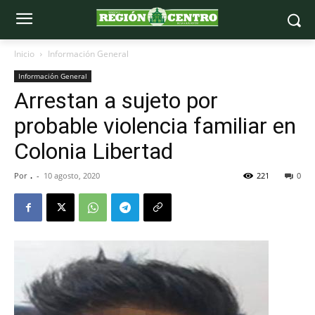
Inicio
Información General
Información General
Arrestan a sujeto por
probable violencia familiar en
Colonia Libertad
Por
.
-
10 agosto, 2020
221
0