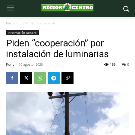
Inicio
Información General
Información General
Piden “cooperación” por
instalación de luminarias
Por
.
-
10 agosto, 2020
189
0