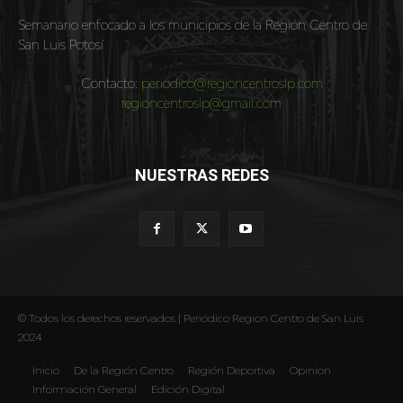
Semanario enfocado a los municipios de la Región Centro de
San Luis Potosí
Contacto:
periodico@regioncentroslp.com
regioncentroslp@gmail.com
NUESTRAS REDES
© Todos los derechos reservados | Periódico Region Centro de San Luis
2024
Inicio
De la Región Centro
Región Deportiva
Opinion
Información General
Edición Digital