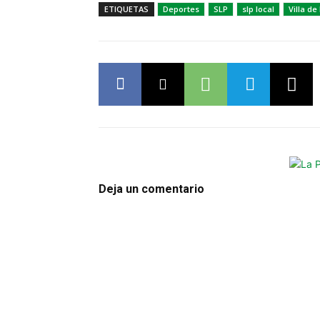
ETIQUETAS
Deportes
SLP
slp local
Villa de
Deja un comentario