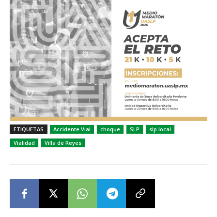
ETIQUETAS
Accidente Vial
choque
SLP
slp local
Vialidad
Villa de Reyes