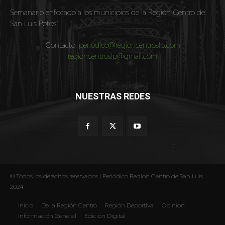
Semanario enfocado a los municipios de la Región Centro de
San Luis Potosí
Contacto:
periodico@regioncentroslp.com
regioncentroslp@gmail.com
NUESTRAS REDES
© Todos los derechos reservados | Periódico Region Centro de San Luis
2024
Inicio
De la Región Centro
Región Deportiva
Opinion
Información General
Edición Digital