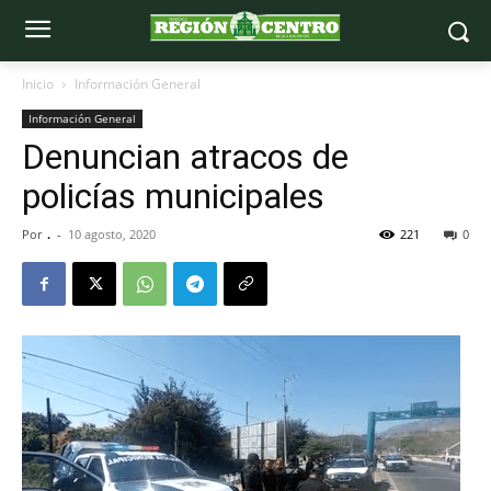
Inicio
Información General
Información General
Denuncian atracos de
policías municipales
Por
.
-
10 agosto, 2020
221
0