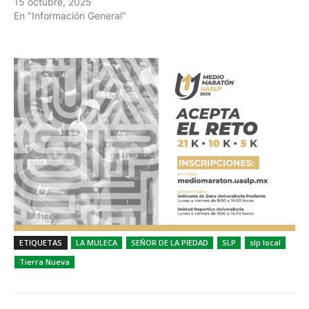
15 octubre, 2025
En "Información General"
ETIQUETAS
LA MULECA
SEÑOR DE LA PIEDAD
SLP
slp local
Tierra Nueva