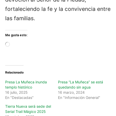
fortaleciendo la fe y la convivencia entre
las familias.
Me gusta esto:
L
o
a
d
i
n
Relacionado
g
…
Presa La Muñeca inunda
Presa “La Muñeca” se está
templo histórico
quedando sin agua
16 julio, 2025
16 marzo, 2024
En "Destacadas"
En "Información General"
Tierra Nueva será sede del
Serial Trail Mágico 2025