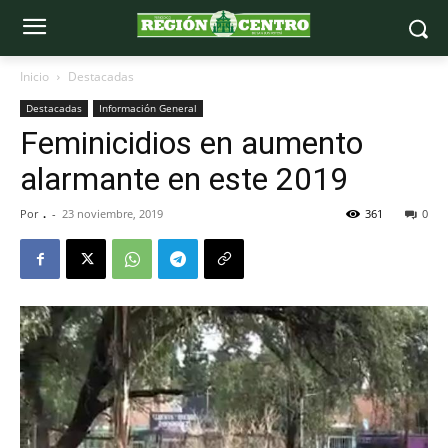
Inicio
Destacadas
Destacadas
Información General
Feminicidios en aumento
alarmante en este 2019
Por
.
-
23 noviembre, 2019
361
0