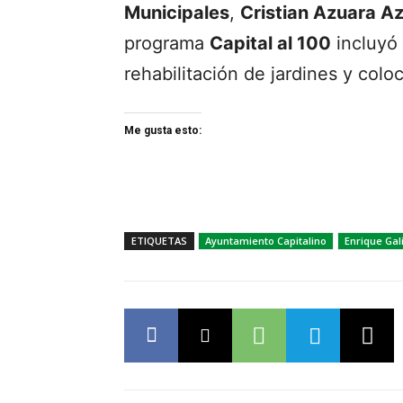
Municipales
,
Cristian Azuara A
programa
Capital al 100
incluyó 
rehabilitación de jardines y col
Me gusta esto:
ETIQUETAS
Ayuntamiento Capitalino
Enrique Gal