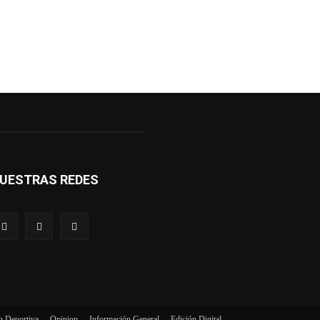
UESTRAS REDES
n Deportiva
Opinion
Información General
Edición Digital