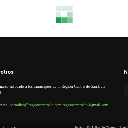
otros
N
ario enfocado a los municipios de la Región Centro de San Luis
í
tacto:
periodico@regioncentroslp.com
regioncentroslp@gmail.com
Inicio
De la Región Centro
Regió