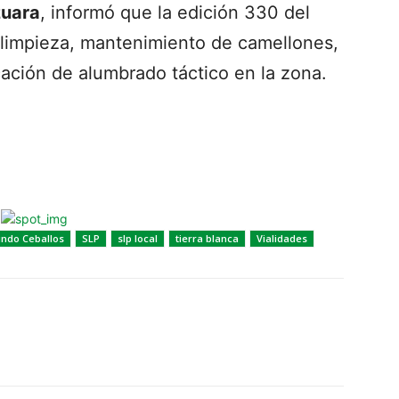
zuara
, informó que la edición 330 del
limpieza, mantenimiento de camellones,
ocación de alumbrado táctico en la zona.
indo Ceballos
SLP
slp local
tierra blanca
Vialidades