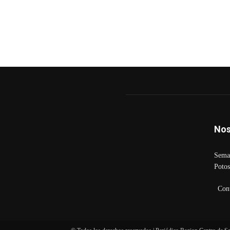
Nos
Seman
Potos
Con