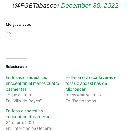
(@FGETabasco)
December 30, 2022
Me gusta esto:
L
o
a
d
i
n
Relacionado
g
…
En fosas clandestinas
Hallaron ocho cadáveres en
encuentran al menos cuatro
fosas clandestinas de
osamentas
Michoacán
15 junio, 2020
8 noviembre, 2022
En "Villa de Reyes"
En "Destacadas"
En fosa clandestina
encuentran dos cuerpos
24 enero, 2021
En "Información General"