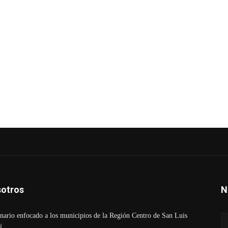
otros
N
ario enfocado a los municipios de la Región Centro de San Luis
í