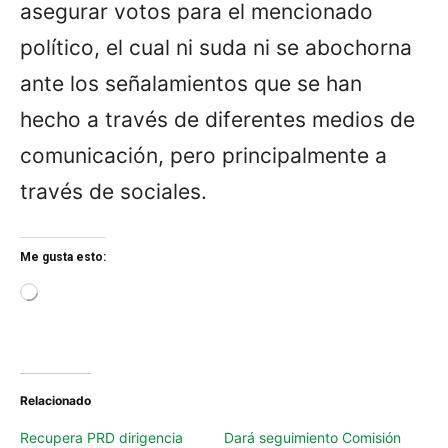
asegurar votos para el mencionado
político, el cual ni suda ni se abochorna
ante los señalamientos que se han
hecho a través de diferentes medios de
comunicación, pero principalmente a
través de sociales.
Me gusta esto:
L
o
a
d
i
n
Relacionado
g
…
Recupera PRD dirigencia
Dará seguimiento Comisión