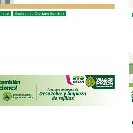
p local
Soledad de Graciano Sanchez