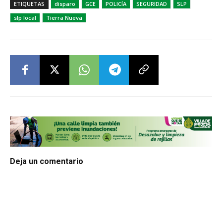
ETIQUETAS
disparo
GCE
POLICÍA
SEGURIDAD
SLP
slp local
Tierra Nueva
Deja un comentario