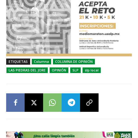
ETIQUETAS
Columna
COLUMNA DE OPINIÓN
LAS PIEDRAS DEL JORE
OPINIÓN
SLP
slp local