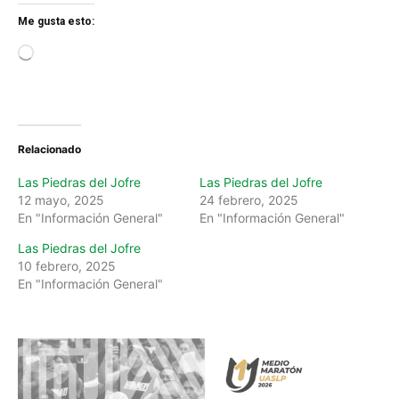
Me gusta esto:
L
o
a
d
i
n
Relacionado
g
…
Las Piedras del Jofre
Las Piedras del Jofre
12 mayo, 2025
24 febrero, 2025
En "Información General"
En "Información General"
Las Piedras del Jofre
10 febrero, 2025
En "Información General"