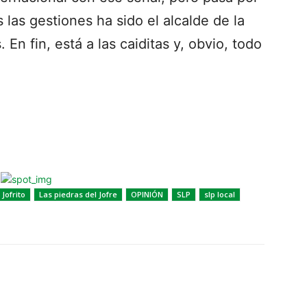
 las gestiones ha sido el alcalde de la
 En fin, está a las caiditas y, obvio, todo
l Jofrito
Las piedras del Jofre
OPINIÓN
SLP
slp local