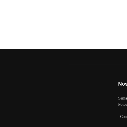
Nos
Seman
Potos
Con