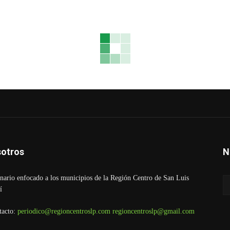
otros
N
ario enfocado a los municipios de la Región Centro de San Luis
í
tacto:
periodico@regioncentroslp.com
regioncentroslp@gmail.com