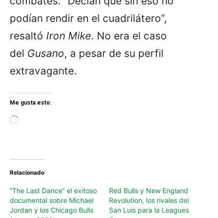
combates. “Decían que sin eso no
podían rendir en el cuadrilátero”,
resaltó
Iron Mike
. No era el caso
del
Gusano
, a pesar de su perfil
extravagante.
Me gusta esto:
L
o
a
d
i
n
Relacionado
g
…
“The Last Dance” el exitoso
Red Bulls y New England
documental sobre Michael
Revolution, los rivales del
Jordan y los Chicago Bulls
San Luis para la Leagues