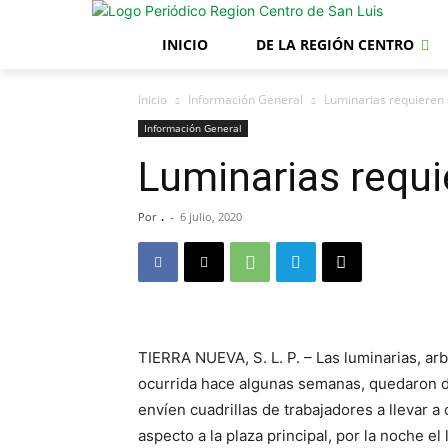
INICIO
DE LA REGIÓN CENTRO
Inicio
Información General
Luminarias requieren 
Información General
Luminarias requi
Por
.
-
6 julio, 2020
TIERRA NUEVA, S. L. P. – Las luminarias, arb
ocurrida hace algunas semanas, quedaron d
envíen cuadrillas de trabajadores a llevar 
aspecto a la plaza principal, por la noche 