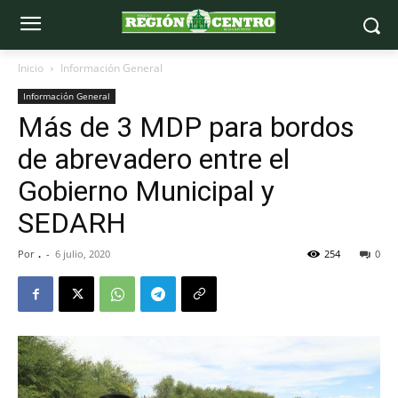
Inicio
Información General
Información General
Más de 3 MDP para bordos
de abrevadero entre el
Gobierno Municipal y
SEDARH
Por
.
-
6 julio, 2020
254
0