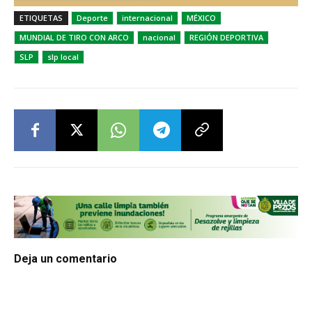
ETIQUETAS
Deporte
internacional
MÉXICO
MUNDIAL DE TIRO CON ARCO
nacional
REGIÓN DEPORTIVA
SLP
slp local
Deja un comentario