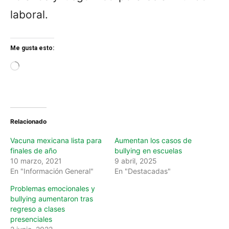
laboral.
Me gusta esto:
L
o
a
d
i
n
Relacionado
g
…
Vacuna mexicana lista para
Aumentan los casos de
finales de año
bullying en escuelas
10 marzo, 2021
9 abril, 2025
En "Información General"
En "Destacadas"
Problemas emocionales y
bullying aumentaron tras
regreso a clases
presenciales