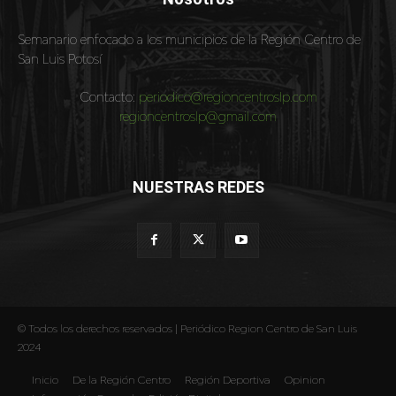
Semanario enfocado a los municipios de la Región Centro de
San Luis Potosí
Contacto:
periodico@regioncentroslp.com
regioncentroslp@gmail.com
NUESTRAS REDES
© Todos los derechos reservados | Periódico Region Centro de San Luis
2024
Inicio
De la Región Centro
Región Deportiva
Opinion