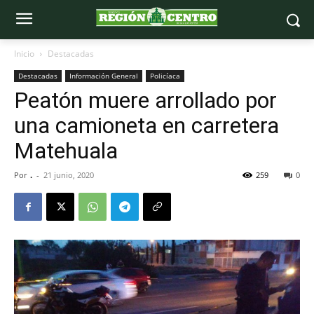
Inicio
Destacadas
Destacadas
Información General
Policíaca
Peatón muere arrollado por
una camioneta en carretera
Matehuala
Por
.
-
21 junio, 2020
259
0