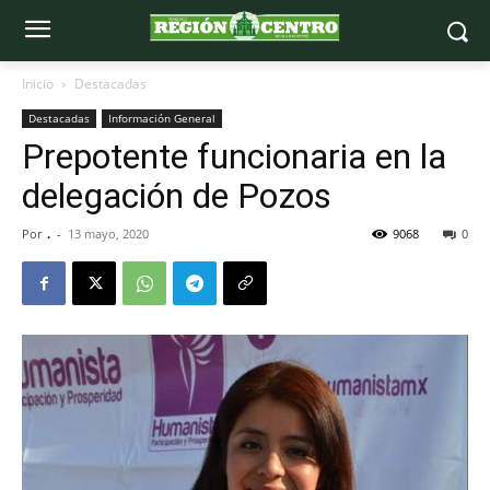
Inicio
Destacadas
Destacadas
Información General
Prepotente funcionaria en la
delegación de Pozos
Por
.
-
13 mayo, 2020
9068
0