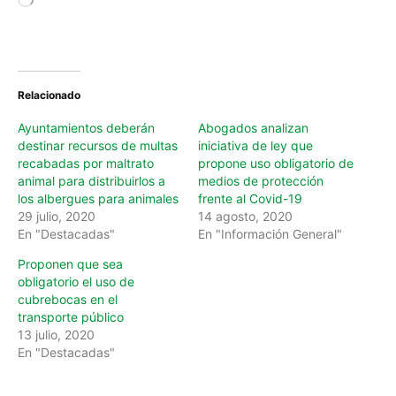
o
a
d
i
n
Relacionado
g
…
Ayuntamientos deberán
Abogados analizan
destinar recursos de multas
iniciativa de ley que
recabadas por maltrato
propone uso obligatorio de
animal para distribuirlos a
medios de protección
los albergues para animales
frente al Covid-19
29 julio, 2020
14 agosto, 2020
En "Destacadas"
En "Información General"
Proponen que sea
obligatorio el uso de
cubrebocas en el
transporte público
13 julio, 2020
En "Destacadas"