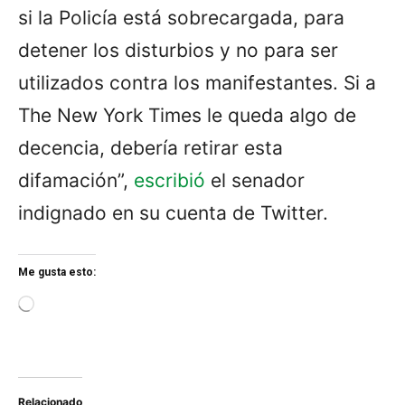
si la Policía está sobrecargada, para
detener los disturbios y no para ser
utilizados contra los manifestantes. Si a
The New York Times le queda algo de
decencia, debería retirar esta
difamación”,
escribió
el senador
indignado en su cuenta de Twitter.
Me gusta esto:
L
o
a
d
i
n
Relacionado