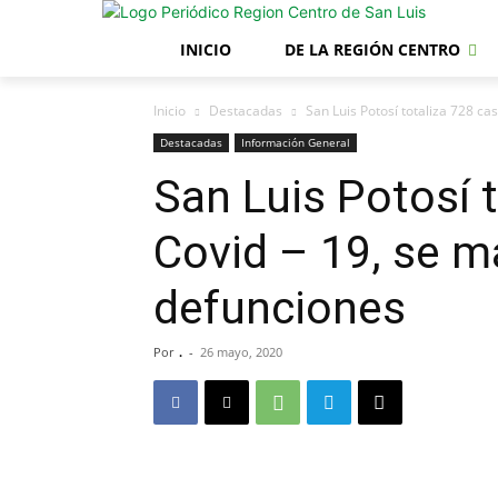
INICIO
DE LA REGIÓN CENTRO
Inicio
Destacadas
San Luis Potosí totaliza 728 ca
Destacadas
Información General
San Luis Potosí 
Covid – 19, se m
defunciones
Por
.
-
26 mayo, 2020