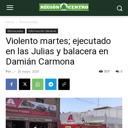
Inicio
Destacadas
Destacadas
Información General
Violento martes; ejecutado
en las Julias y balacera en
Damián Carmona
Por
.
-
26 mayo, 2020
517
0