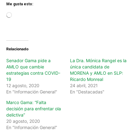
Me gusta esto:
L
o
a
d
i
n
Relacionado
g
…
Senador Gama pide a
La Dra. Mónica Rangel es la
AMLO que cambie
única candidata de
estrategias contra COVID-
MORENA y AMLO en SLP:
19
Ricardo Monreal
12 agosto, 2020
24 abril, 2021
En "Información General"
En "Destacadas"
Marco Gama: “Falta
decisión para enfrentar ola
delictiva”
20 agosto, 2020
En "Información General"