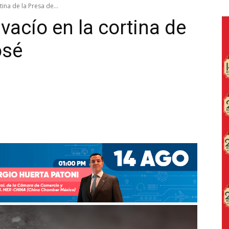
tina de la Presa de...
 vacío en la cortina de
osé