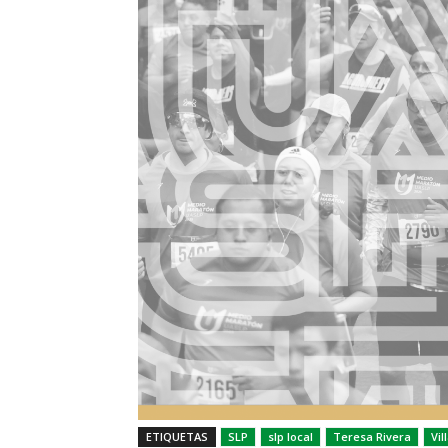
ETIQUETAS
SLP
slp local
Teresa Rivera
Vil