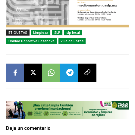
ETIQUETAS
Limpieza
SLP
slp local
Unidad Deportiva Casanova
Villa de Pozos
Deja un comentario