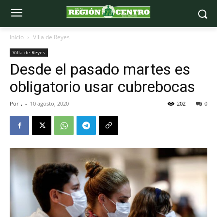
Inicio
Villa de Reyes
Villa de Reyes
Desde el pasado martes es
obligatorio usar cubrebocas
Por
.
-
10 agosto, 2020
202
0