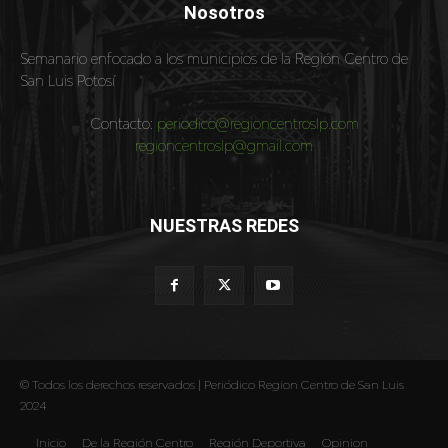
Nosotros
Semanario enfocado a los municipios de la Región Centro de
San Luis Potosí
Contacto:
periodico@regioncentroslp.com
regioncentroslp@gmail.com
NUESTRAS REDES
© Todos los derechos reservados | Periódico Region Centro de San Luis
2024
Inicio
De la Región Centro
Región Deportiva
Opinion