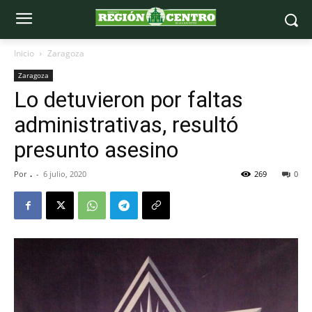
Inicio
Zaragoza
Zaragoza
Lo detuvieron por faltas
administrativas, resultó
presunto asesino
Por
.
-
6 julio, 2020
269
0