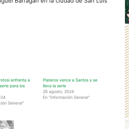
iguel Barragán en la ciudad de San Luis
otosí enfrenta a
Plateros vence a Santos y se
erie para los
lleva la serie
26 agosto, 2024
024
En "Información General"
ción General"