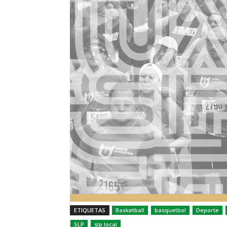
ETIQUETAS
Basketball
basquetbol
Deporte
SLP
slp local