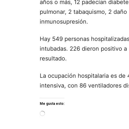
años o más, 12 padecían diabete
pulmonar, 2 tabaquismo, 2 daño 
inmunosupresión.
Hay 549 personas hospitalizadas
intubadas. 226 dieron positivo 
resultado.
La ocupación hospitalaria es de
intensiva, con 86 ventiladores d
Me gusta esto:
L
o
a
d