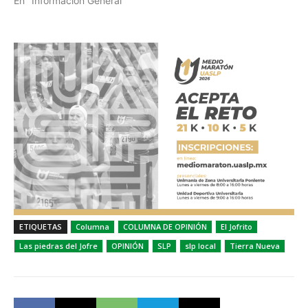
En "Información General"
ETIQUETAS
Columna
COLUMNA DE OPINIÓN
El Jofrito
Las piedras del Jofre
OPINIÓN
SLP
slp local
Tierra Nueva