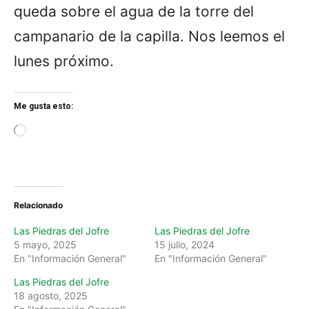
queda sobre el agua de la torre del
campanario de la capilla. Nos leemos el
lunes próximo.
Me gusta esto:
L
o
a
d
i
n
Relacionado
g
…
Las Piedras del Jofre
Las Piedras del Jofre
5 mayo, 2025
15 julio, 2024
En "Información General"
En "Información General"
Las Piedras del Jofre
18 agosto, 2025