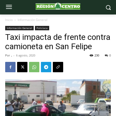
Inicio
Información General
Información General
Policíaca
Taxi impacta de frente contra
camioneta en San Felipe
Por
.
-
6 agosto, 2020
230
0