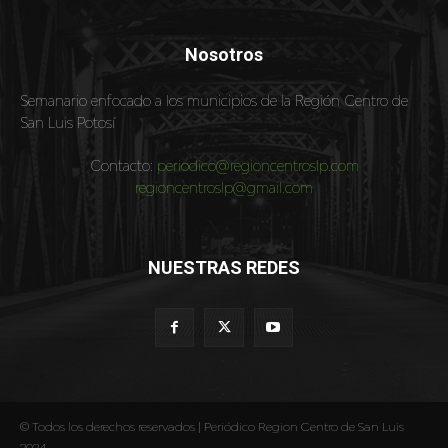
Nosotros
Semanario enfocado a los municipios de la Región Centro de
San Luis Potosí
Contacto:
periodico@regioncentroslp.com
regioncentroslp@gmail.com
NUESTRAS REDES
© Todos los derechos reservados | Periódico Region Centro de San Luis
2024