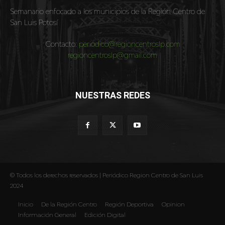
Semanario enfocado a los municipios de la Región Centro de
San Luis Potosí
Contacto:
periodico@regioncentroslp.com
regioncentroslp@gmail.com
NUESTRAS REDES
© Todos los derechos reservados | Periódico Region Centro de San Luis
2024
Inicio
De la Región Centro
Región Deportiva
Opinion
Información General
Edición Digital