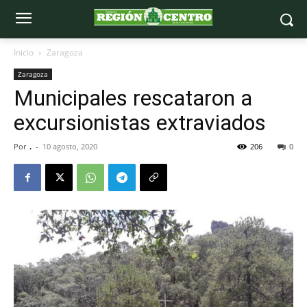
Inicio
Zaragoza
Zaragoza
Municipales rescataron a
excursionistas extraviados
Por
.
-
10 agosto, 2020
206
0