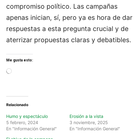
compromiso político. Las campañas
apenas inician, sí, pero ya es hora de dar
respuestas a esta pregunta crucial y de
aterrizar propuestas claras y debatibles.
Me gusta esto:
L
o
a
d
i
n
Relacionado
g
…
Humo y espectáculo
Erosión a la vista
5 febrero, 2024
3 noviembre, 2025
En "Información General"
En "Información General"