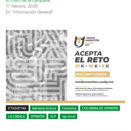
El chivo de la campana
17 febrero, 2025
En "Información General"
ETIQUETAS
Adriana Ochoa
Columna
COLUMNA DE OPINIÓN
LA CÁBALA
OPINIÓN
SLP
slp local