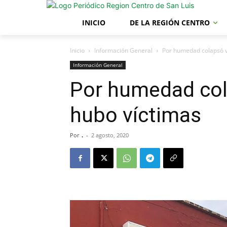
INICIO
DE LA REGIÓN CENTRO
Inicio
Información General
Por humedad colapsó v
Información General
Por humedad col
hubo víctimas
Por
.
-
2 agosto, 2020