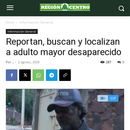
Inicio
Información General
Información General
Reportan, buscan y localizan
a adulto mayor desaparecido
Por
.
-
2 agosto, 2020
287
0